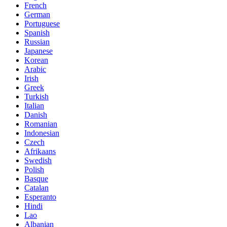
French
German
Portuguese
Spanish
Russian
Japanese
Korean
Arabic
Irish
Greek
Turkish
Italian
Danish
Romanian
Indonesian
Czech
Afrikaans
Swedish
Polish
Basque
Catalan
Esperanto
Hindi
Lao
Albanian