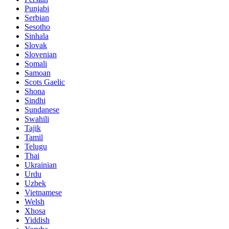
Punjabi
Serbian
Sesotho
Sinhala
Slovak
Slovenian
Somali
Samoan
Scots Gaelic
Shona
Sindhi
Sundanese
Swahili
Tajik
Tamil
Telugu
Thai
Ukrainian
Urdu
Uzbek
Vietnamese
Welsh
Xhosa
Yiddish