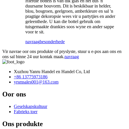
Hierdie bottels is van dik glas en het dus 'n
duursame bouvorm. Dit is beskikbaar in helder,
blou, bosgroen, geelgroen, amberkleure en sal 'n
pragtige dekoropsie wees vir u partytjies en ander
geleenthede. U kan die bottel gebruik om
tuisgemaakte drankies soos wyne en ander sappe
voor te sit.
navraag
besonderhede
Vir navrae oor ons produkte of pryslyste, stuur u e-pos aan ons en
ons sal binne 24 uur kontak maak.
navraag
Xuzhou Yanru Handel en Handel Co, Ltd
+86 13775973186
yrsmsales001@163.com
Oor ons
Geselskapskultuur
Fabrieks toer
Ons produkte