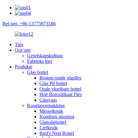
Bel ons: +86 13775973186
Tuis
Oor ons
Geselskapskultuur
Fabrieks toer
Produkte
Glas bottel
Boston ronde glasfles
Glas Pil bottel
Orale vloeibare bottel
Hoë Borosilikaat Fles
Glasvaas
Kosglasverpakking
Messelkruik
Kombuis stoorpot
Glasoliebottel
Liefkruik
Bird's Nest Bottel