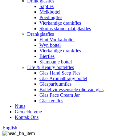
Drink glasfles
Sapfles
Melkbottel
Poedingfles
Vierkantige drankfles
Skuins skouer plat glasfles
Drankglasfles
Flint Vodka-bottel
Wyn bottel
Vierkantige drankfles
Bierfles
Sjampanje bottel
Life & Beauty bottelfles
Glas Hand Seep Fles
Glas Aromathrapy bottel
Glasparfuumfles
Bottel vir essensiële olie van glas
Glas Face Cream Jar
Glaskersfles
Nuus
Gereelde vrae
Kontak Ons
English